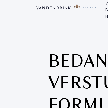
V
B
N
BEDAN
VERST
FORMU