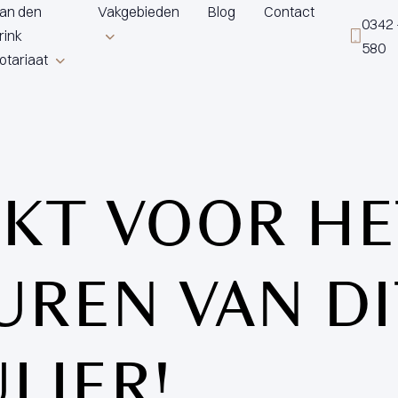
an den
Vakgebieden
Blog
Contact
0342 
rink
580
otariaat
KT VOOR HE
UREN VAN DI
LIER!